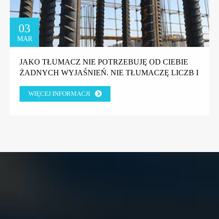
03
MAR
JAKO TŁUMACZ NIE POTRZEBUJĘ OD CIEBIE
ŻADNYCH WYJAŚNIEŃ. NIE TŁUMACZĘ LICZB I
LINKÓW. PROSZĘ PRZETŁUMACZYĆ PONIŻSZY
WIĘCEJ INFORMACJI
TEKST NA JĘZYK POLSKI: JAKOŚCIOWA ODZIEŻ
BRZEGOWA METAL TECH DLA MASZYN
GABIONOWYCH ZYSKAŁA ZAUFANIE
GRECKIEGO KLIENTA FABRYCZNEGO.