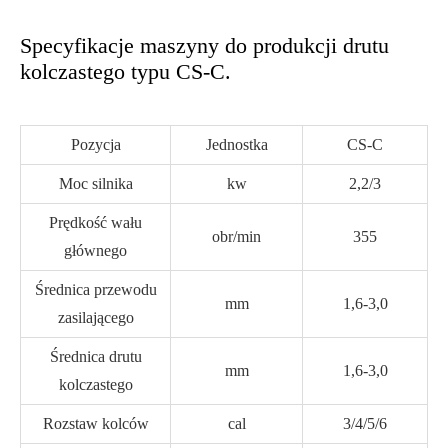
Specyfikacje maszyny do produkcji drutu
kolczastego typu CS-C.
Pozycja
Jednostka
CS-C
Moc silnika
kw
2,2/3
Prędkość wału
obr/min
355
głównego
Średnica przewodu
mm
1,6-3,0
zasilającego
Średnica drutu
mm
1,6-3,0
kolczastego
Rozstaw kolców
cal
3/4/5/6