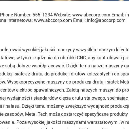
t Phone Number: 555-1234 Website: www.abccorp.com Email: i
rona internetowa: www.abccorp.com Email: info@abccorp.com
aoferować wysokiej jakości maszyny wszystkim naszym klient
tatowe, w tym urządzenia do obróbki CNC, aby kontrolować prec
ze sobą dobrze współpracować. Dzięki temu nasze maszyny gabi
odukcji siatek z drutu, do produkcji drutów kolczastych i do s
tów. Wysokoprecyzyjne maszyny do produkcji drutu i siatek Me
centów elektrod spawalniczych. Zaletą naszych maszyn do prod
iej wydajności i standardów cięcia drutu stalowego, spełniają
ii i hałasu. Dzięki temu możemy zwiększyć wydajność produkcji
ie zasobów. Metal Tech może dostarczyć specyficzne produkty
owania. Poza wysokiej jakości maszynami warsztatowymi, w na