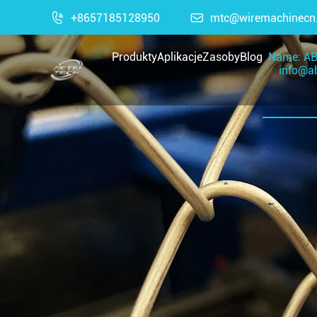

+8657185128950

mtc@wiremachinecn
Produkty
Aplikacje
Zasoby
Blog
Name: AB
info@ab