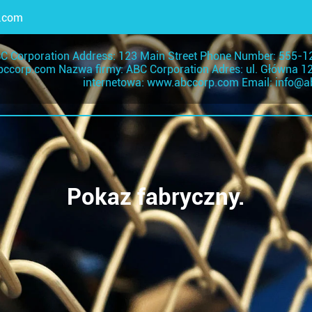
.com
C Corporation Address: 123 Main Street Phone Number: 555-1
ccorp.com Nazwa firmy: ABC Corporation Adres: ul. Główna 1
internetowa: www.abccorp.com Email: info@
Pokaz fabryczny.