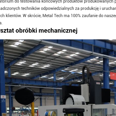
atorium do testowania końcowych produktów produkowanych 
adczonych techników odpowiedzialnych za produkcję i urucham
ch klientów. W skrócie, Metal Tech ma 100% zaufanie do nasz
a.
sztat obróbki mechanicznej