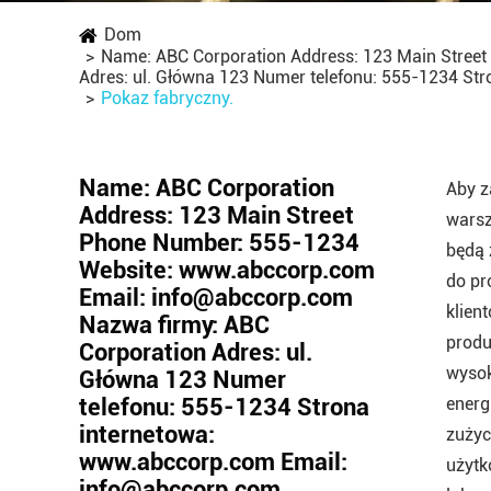
Dom
Name: ABC Corporation Address: 123 Main Stree
Adres: ul. Główna 123 Numer telefonu: 555-1234 St
Pokaz fabryczny.
Name: ABC Corporation
Aby z
Address: 123 Main Street
warsz
Phone Number: 555-1234
będą 
Website: www.abccorp.com
do pr
Email: info@abccorp.com
klien
Nazwa firmy: ABC
produ
Corporation Adres: ul.
wysok
Główna 123 Numer
telefonu: 555-1234 Strona
energ
internetowa:
zużyc
www.abccorp.com Email:
użytk
info@abccorp.com