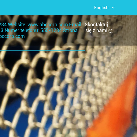
English
234 Website: www.abccorp.com Email:
Skontaktuj
23 Numer telefonu: 555-1234 Strona
się z nami
abccorp.com