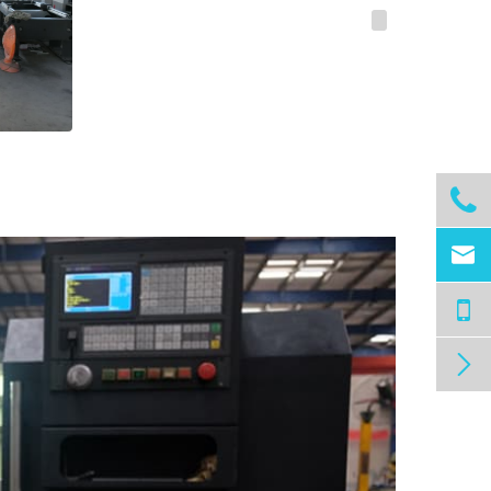


