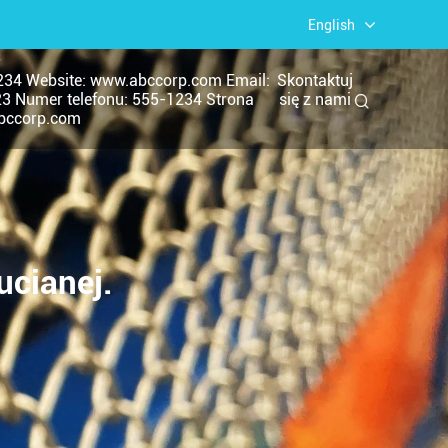
English
234 Website: www.abccorp.com Email:
Skontaktuj
23 Numer telefonu: 555-1234 Strona
się z nami
abccorp.com
ucianej.