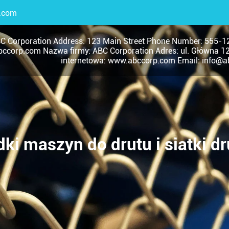
.com
C Corporation Address: 123 Main Street Phone Number: 555-1
ccorp.com Nazwa firmy: ABC Corporation Adres: ul. Główna 1
internetowa: www.abccorp.com Email: info@
ki maszyn do drutu i siatki dr