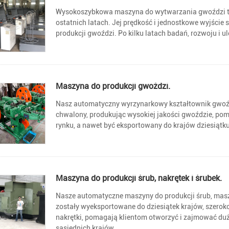
Wysokoszybkowa maszyna do wytwarzania gwoździ t
ostatnich latach. Jej prędkość i jednostkowe wyjście
produkcji gwoździ. Po kilku latach badań, rozwoju i ul
Maszyna do produkcji gwoździ.
Nasz automatyczny wyrzynarkowy kształtownik gwoźdz
chwalony, produkując wysokiej jakości gwoździe, pom
rynku, a nawet być eksportowany do krajów dziesiątk
Maszyna do produkcji śrub, nakrętek i śrubek.
Nasze automatyczne maszyny do produkcji śrub, maszy
zostały wyeksportowane do dziesiątek krajów, szeroko
nakrętki, pomagają klientom otworzyć i zajmować duż
sąsiednich krajów.