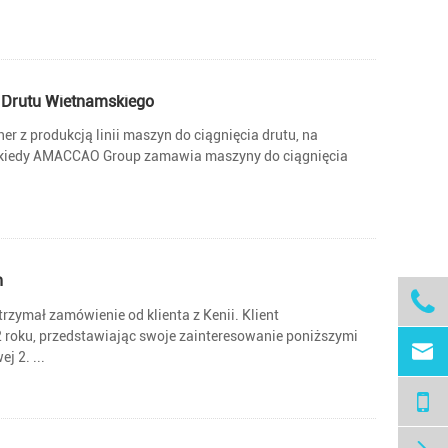
ia Drutu Wietnamskiego
er z produkcją linii maszyn do ciągnięcia drutu, na
z, kiedy AMACCAO Group zamawia maszyny do ciągnięcia
h

trzymał zamówienie od klienta z Kenii. Klient
2 roku, przedstawiając swoje zainteresowanie poniższymi

j 2. ...