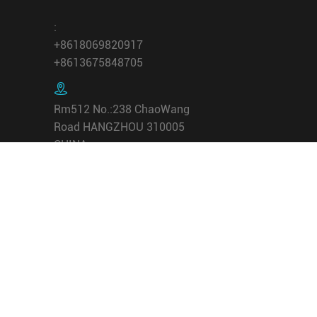
:
+8618069820917
+8613675848705

Rm512 No.:238 ChaoWang
Road HANGZHOU 310005
CHINA