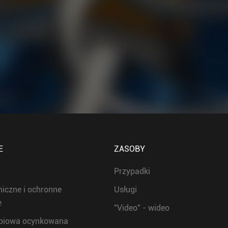
E
ZASOBY
Przypadki
niczne i ochronne
Usługi
e
"Video" - wideo
obiowa ocynkowana