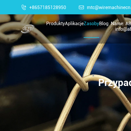

+8657185128950

mtc@wiremachinecn
Produkty
Aplikacje
Zasoby
Blog
Name: AB
info@ab
Przypad