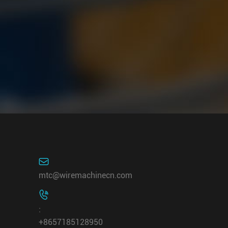

mtc@wiremachinecn.com

:
+8657185128950