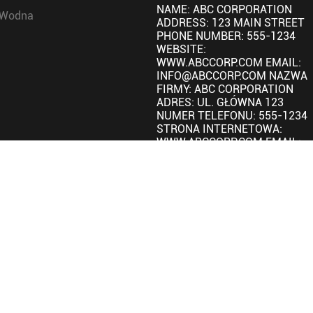
NAME: ABC CORPORATION
a Wodna
ADDRESS: 123 MAIN STREET
PHONE NUMBER: 555-1234
WEBSITE:
WWW.ABCCORP.COM EMAIL:
INFO@ABCCORP.COM NAZWA
FIRMY: ABC CORPORATION
ADRES: UL. GŁÓWNA 123
NUMER TELEFONU: 555-1234
STRONA INTERNETOWA:
WWW.ABCCORP.COM EMAIL:
INFO@ABCCORP.COM
Profil Firmy
Pokaz fabryczny.
Kontrola jakości
Aktualności firmy
Wystawy i Wydarzenia