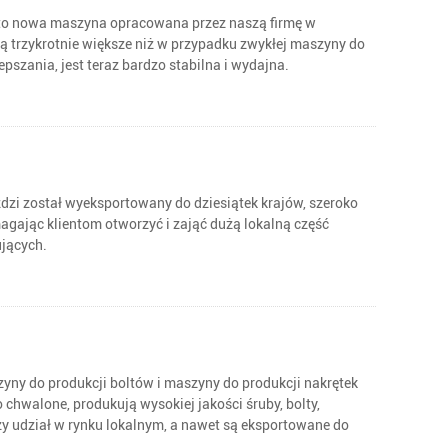
o nowa maszyna opracowana przez naszą firmę w
 są trzykrotnie większe niż w przypadku zwykłej maszyny do
epszania, jest teraz bardzo stabilna i wydajna.
i został wyeksportowany do dziesiątek krajów, szeroko
agając klientom otworzyć i zająć dużą lokalną część
ujących.
ny do produkcji boltów i maszyny do produkcji nakrętek
 chwalone, produkują wysokiej jakości śruby, bolty,
y udział w rynku lokalnym, a nawet są eksportowane do