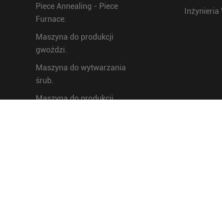
Piece Annealing - Piece
Inżynieri
Furnace.
Maszyna do produkcji
gwoździ.
Maszyna do wytwarzania
śrub.
Maszyna do produkcji
ogrodzeń z ogniw
łańcuchowych.
Maszyna do produkcji drutu
kolczastego
Linia produkcji ogniowego
cynkowania galwanicznego
Maszyna do spawania siatki z
drutu